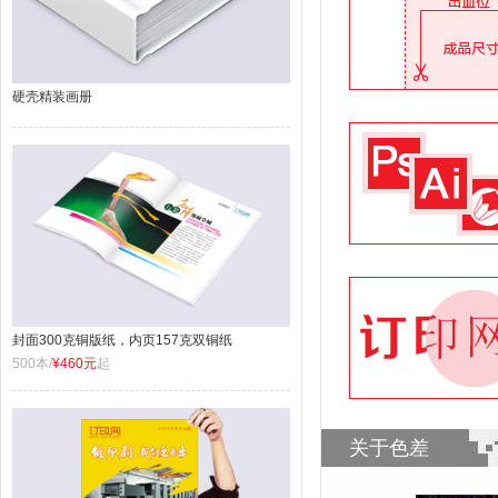
硬壳精装画册
封面300克铜版纸，内页157克双铜纸
500本/
¥460元
起
关于色差