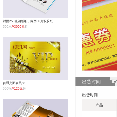
封面250克铜版纸，内页80克双胶纸
500本/
¥3000元
起
出货时间
普通光面会员卡
500张/
¥120元
起
出货时间
产品