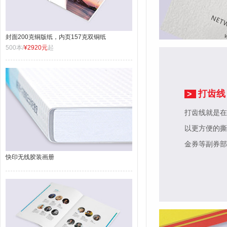
封面200克铜版纸，内页157克双铜纸
500本/
¥2920元
起
打齿线
>
打齿线就是在
以更方便的撕
金券等副券部
快印无线胶装画册