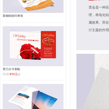
烫金是一种应
理，将电化铝
双铜纸快印单张
属效果。而在
计主题的作用
荷兰白卡喜帖
50张/
¥50元
起