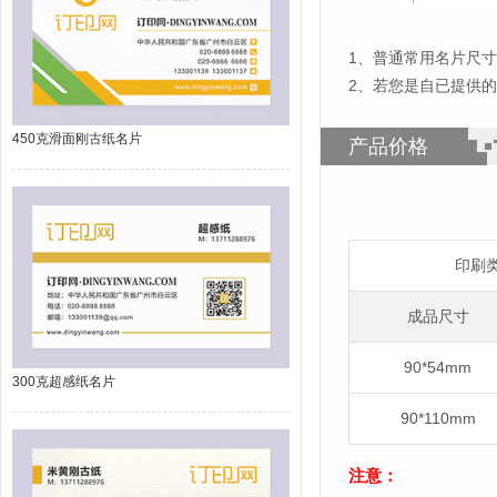
1
、
普通常用名片尺寸为
2、若您是自已提供
450克滑面刚古纸名片
产品价格
印刷
成品尺寸
90*54mm
300克超感纸名片
90*110mm
注意：