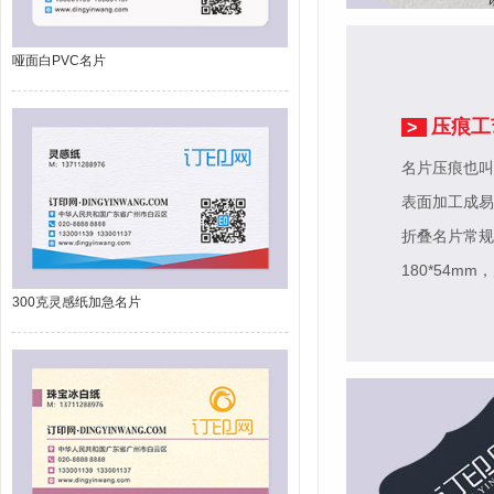
哑面白PVC名片
压痕工
>
名片压痕也叫
表面加工成易
折叠名片常规尺
180*54mm
，
300克灵感纸加急名片