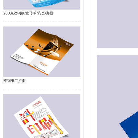
200克双铜纸/宣传单/彩页/海报
双铜纸二折页