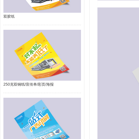
双胶纸
250克双铜纸/宣传单/彩页/海报