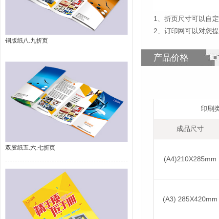
1
、
折页尺寸可以自定
2、订印网可以对您
铜版纸八.九折页
产品价格
印刷
成品尺寸
双胶纸五.六.七折页
(A4)210X285mm
(A3) 285X420mm