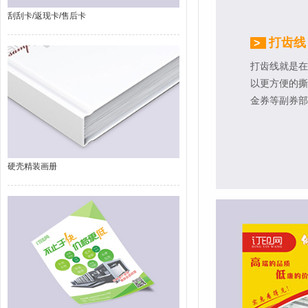
刮刮卡/返现卡/售后卡
打齿线
>
打齿线就是在
以更方便的撕
金券等副券部
硬壳精装画册