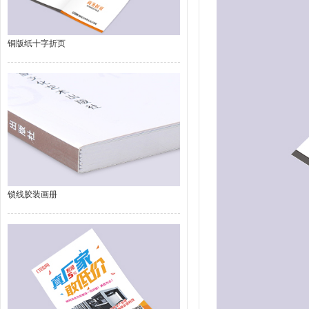
铜版纸十字折页
锁线胶装画册