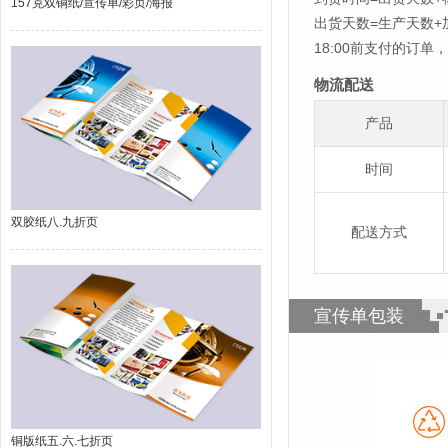
157克双铜纸/宣传单/彩页/海报
出货天数=生产天数
18:00前支付的订
物流配送
产品
时间
双胶纸八.九折页
配送方式
宣传单包装
铜版纸五.六.七折页