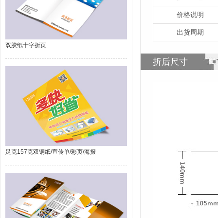
价格说明
出货周期
双胶纸十字折页
折后尺寸
足克157克双铜纸/宣传单/彩页/海报