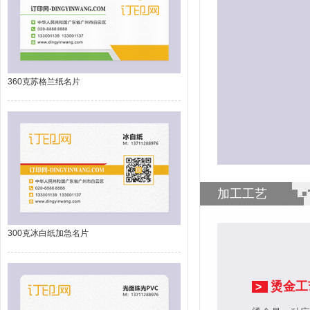
360克苏格兰纸名片
加工工艺
300克冰白纸加急名片
烫金工
>