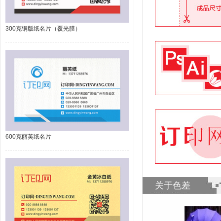
300克铜版纸名片（覆光膜）
600克丽芙纸名片
关于色差