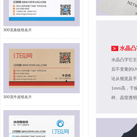
300克条纹纸名片
水晶凸
>
水晶凸字它主
后不变黄的U
论从视觉及手
1mm高，干
300克牛皮纸名片
样、晶莹透明