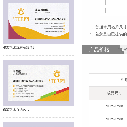
1
、
普通常用名片尺寸为
2、若您是自已提供
400克冰白雅丽纹名片
产品价格
印
成品尺寸
90*54mm
600克冰白纸名片
90*54mm