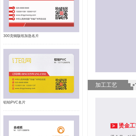
300克铜版纸加急名片
加工工艺
铝铂PVC名片
烫金工
>