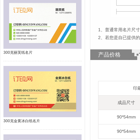
1
、
普通常用名片尺寸为
2、若您是自已提供
300克丽芙纸名片
产品价格
印
成品尺寸
90*54mm
300克金黄冰白纸名片
90*54mm