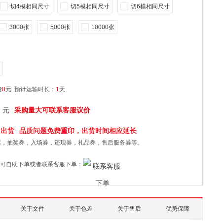
切4模相同尺寸
切5模相同尺寸
切6模相同尺寸
3000张
5000张
10000张
费
8
元
预计运输时长：
1
天
元
采购量大可联系客服议价
日
出货
品质问题免费重印，出货时间相应延长
票，抽奖券，入场券，还现券，礼品券，售后服务券等。
可自助下单或者联系客服下单：
关于文件
关于色差
关于售后
优势保障