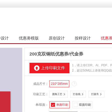
劵设计
优惠劵模版
原创设计
按样设计
优惠
200克双铜纸优惠券/代金券
1，请上传CDR、AI、PDF
上传印刷文件
2，超过50M以上请使用QQ
成品尺寸：
210*285mm
?
印刷工艺：
圆角工艺
打齿线
打跳号
单/双面：
单面印刷
双面印刷