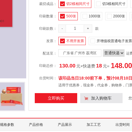
裁切成品：
切2模相同尺寸
切3模相同尺寸
印刷数量：
500张
1000张
2000张
印刷款数：
-
+
款
发票：
不用开发票
开增值税普通电子发票
广东省 广州市 荔湾区
配送至：
运
148.00
130.00
18
印刷总价：
元+快递费
元
=
该印品当日18:00前下单，预计
08月10
出货时间：
适用于优惠券，现金券，代金券，购物券，门
立即购买
加入购物车
您
规格参数
产品价格
产品展示
加工工艺
出货时间