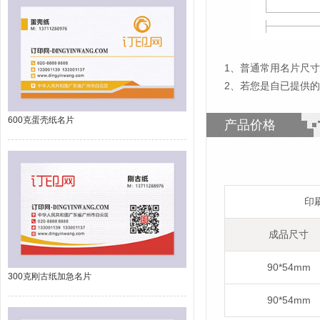
1
、
普通常用名片尺寸为
2、若您是自已提供
600克蛋壳纸名片
产品价格
印
成品尺寸
90*54mm
300克刚古纸加急名片
90*54mm