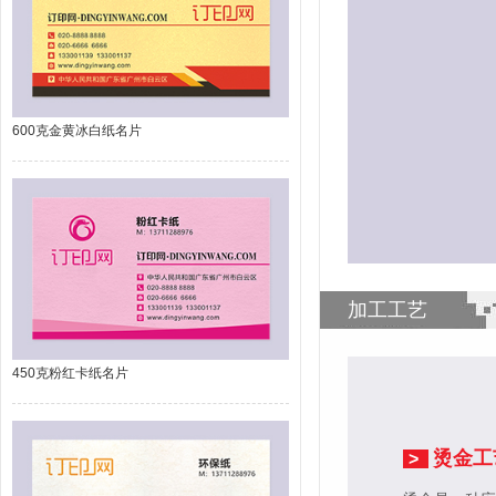
600克金黄冰白纸名片
加工工艺
450克粉红卡纸名片
烫金工
>