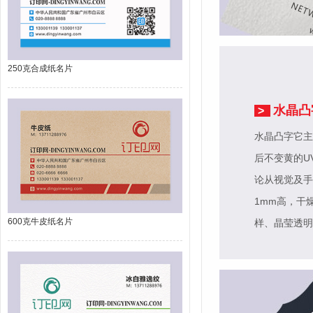
250克合成纸名片
水晶凸
>
水晶凸字它主
后不变黄的U
论从视觉及手
1mm高，干
600克牛皮纸名片
样、晶莹透明