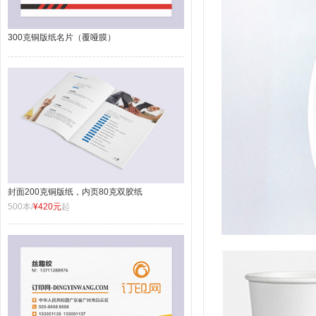
300克铜版纸名片（覆哑膜）
封面200克铜版纸，内页80克双胶纸
500本/
¥420元
起