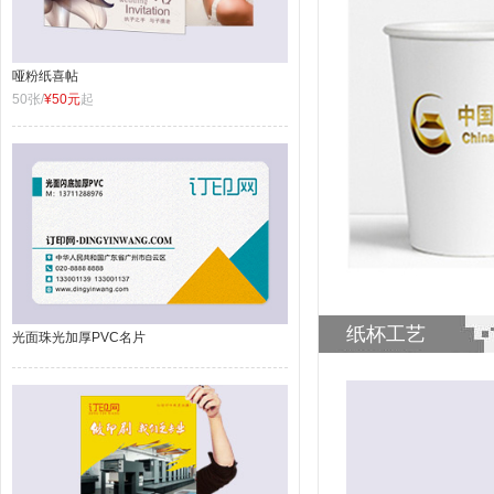
哑粉纸喜帖
50张/
¥50元
起
纸杯工艺
光面珠光加厚PVC名片