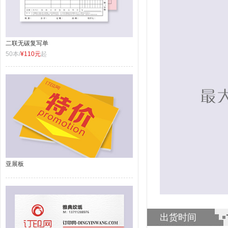
二联无碳复写单
50本/
¥110元
起
亚展板
出货时间