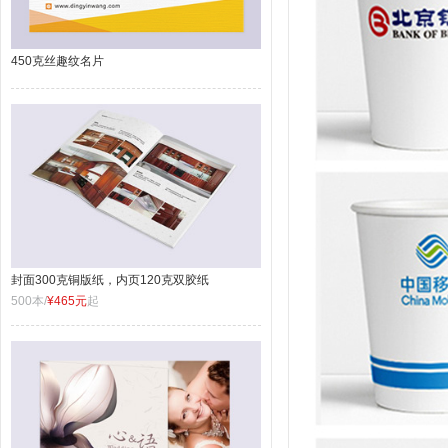
450克丝趣纹名片
封面300克铜版纸，内页120克双胶纸
500本/
¥465元
起