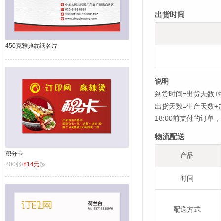
出货时间
450克雅典纹纸名片
说明
到货时间=出货天数+
出货天数=生产天数
18:00前支付的订
物流配送
积分卡
产品
200张/
¥14元
起
时间
配送方式