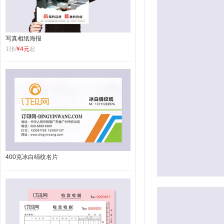
写真相纸海报
1张/
¥4元
起
400克冰白绢纹名片