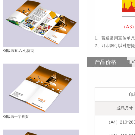
1
、
普通常用宣传单尺寸
2、订印网可以对您
铜版纸五.六.七折页
产品价格
印
成品尺寸
铜版纸十字折页
（A4）210*28