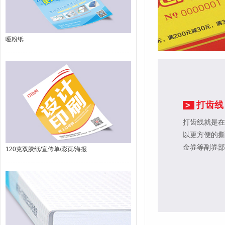
哑粉纸
打齿线
>
打齿线就是在
以更方便的撕
金券等副券部
120克双胶纸/宣传单/彩页/海报