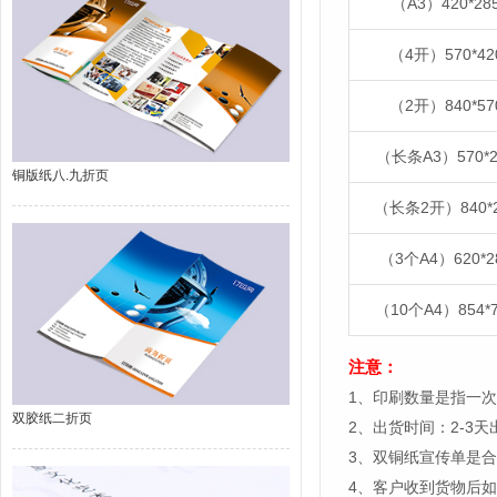
（A3）420*28
（4开）570*4
（2开）840*5
（长条A3）570*
铜版纸八.九折页
（长条2开）840*
（3个A4）620*2
（10个A4）854*
注意：
1、印刷数量是指一次
双胶纸二折页
2、出货时间：2-3
3、双铜纸宣传单是
4、客户收到货物后