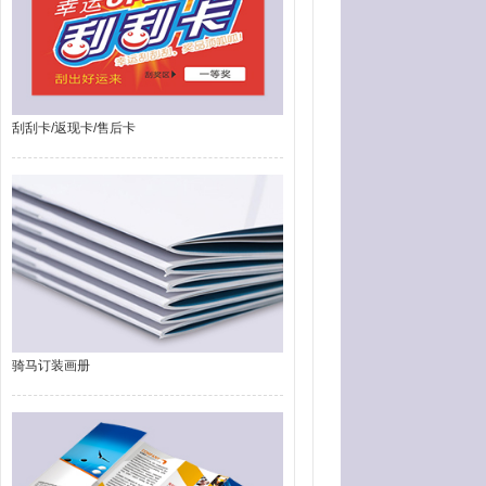
刮刮卡/返现卡/售后卡
骑马订装画册