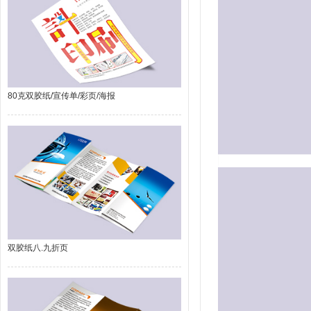
80克双胶纸/宣传单/彩页/海报
双胶纸八.九折页