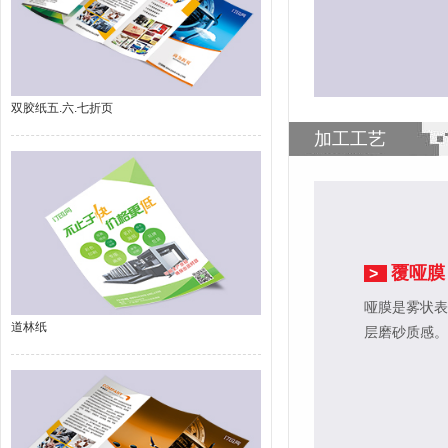
双胶纸五.六.七折页
加工工艺
覆哑膜
>
哑膜是雾状表
道林纸
层磨砂质感。