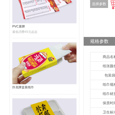
选择参数
PVC菜牌
最低消费45元起起
规格参数
商品名
纸张颜
包装
纸巾规
扑克牌盒装纸巾
纸巾材
保质时
卫生标