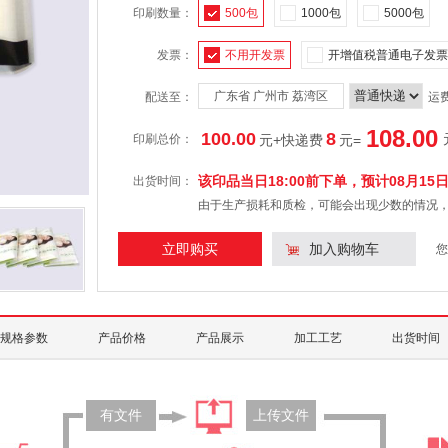
印刷数量：
500包
1000包
5000包
发票：
不用开发票
开增值税普通电子发票
广东省 广州市 荔湾区
配送至：
运
108.00
100.00
8
印刷总价：
元+快递费
元
=
该印品当日18:00前下单，预计
08月15
出货时间：
由于生产损耗和质检，可能会出现少数的情况，
立即购买
加入购物车
您
规格参数
产品价格
产品展示
加工工艺
出货时间
有文件
上传文件