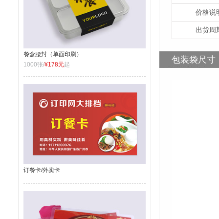
价格说
出货周
餐盒腰封（单面印刷）
包装袋尺寸
1000张/
¥178元
起
订餐卡/外卖卡