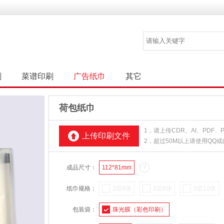
刷
菜谱印刷
广告纸巾
其它
荷包纸巾
1，请上传CDR、AI、PDF
上传印刷文件
2，超过50M以上请使用QQ
成品尺寸：
112*81mm
?
纸巾规格：
3层6张
3层8张
3层10张
包装袋：
珠光膜（彩色印刷）