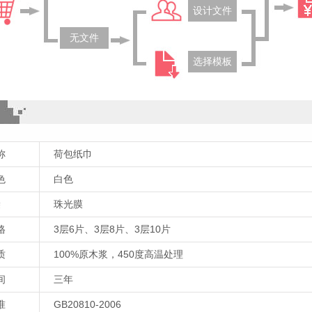
设计文件
无文件
选择模板
称
荷包纸巾
色
白色
袋
珠光膜
格
3层6片、3层8片、3层10片
质
100%原木浆，450度高温处理
间
三年
准
GB20810-2006