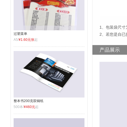
1
、
包装袋尺寸为
过塑菜单
2、若您是自已
A5/
¥1.60元张
起
产品展示
整本书200克双铜纸
500本/
¥460元
起