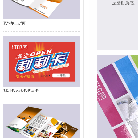
层磨砂质感。
双铜纸二折页
刮刮卡/返现卡/售后卡