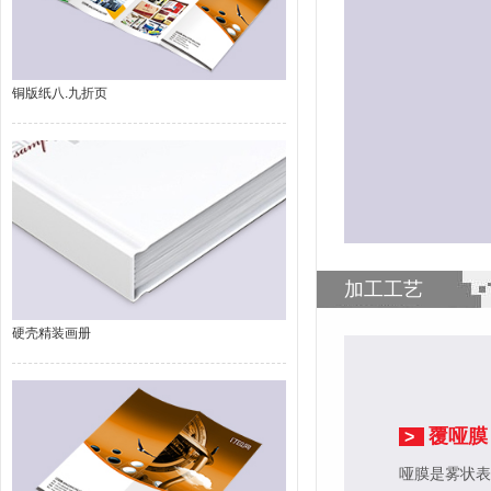
铜版纸八.九折页
加工工艺
硬壳精装画册
覆哑膜
>
哑膜是雾状表