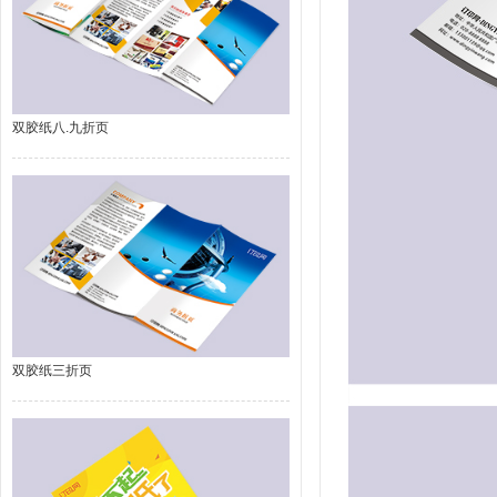
双胶纸八.九折页
双胶纸三折页