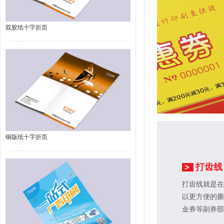
双胶纸十字折页
铜版纸十字折页
打齿线
>
打齿线就是在
以更方便的撕
金券等副券部