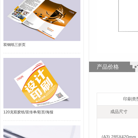
双铜纸三折页
产品价格
印刷类
成品尺寸
120克双胶纸/宣传单/彩页/海报
(A3)
285X420mm