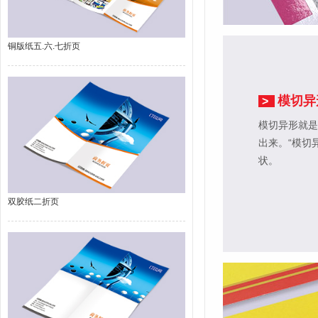
铜版纸五.六.七折页
模切异
>
模切异形就是
出来。“模切
状。
双胶纸二折页