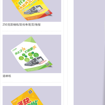
250克双铜纸/宣传单/彩页/海报
道林纸