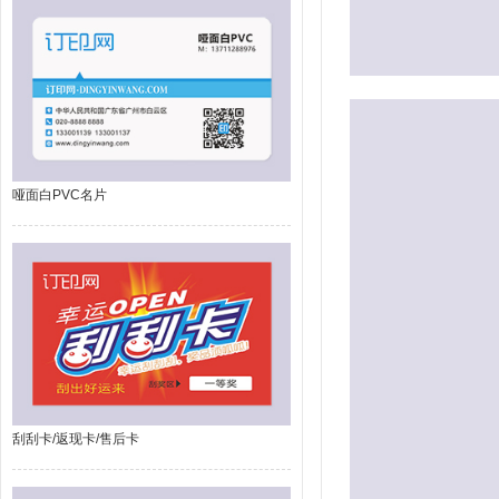
哑面白PVC名片
刮刮卡/返现卡/售后卡