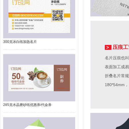
300克冰白纸加急名片
压痕工
>
名片压痕也叫
表面加工成易
折叠名片常规尺
180*54mm
，
285克水晶磨砂纸优惠券/代金券