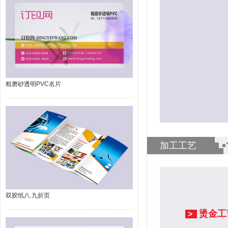
粗磨砂透明PVC名片
加工工艺
双胶纸八.九折页
烫金工
>