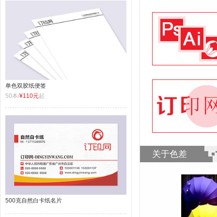
单色双胶纸便签
50本/
¥110元
起
关于色差
500克自然白卡纸名片