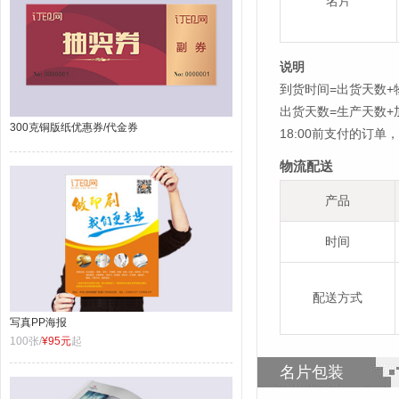
名片
说明
到货时间=出货天数+
出货天数=生产天数
300克铜版纸优惠券/代金券
18:00前支付的订
物流配送
产品
时间
配送方式
写真PP海报
100张/
¥95元
起
名片包装