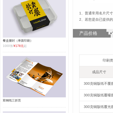
1
、
普通常用名片尺寸为
2、若您是自已提供
产品价格
餐盒腰封（单面印刷）
1000张/
¥178元
起
印刷
成品尺寸
300克铜版纸不覆
300克铜版纸覆哑
双铜纸三折页
300克铜版纸覆光