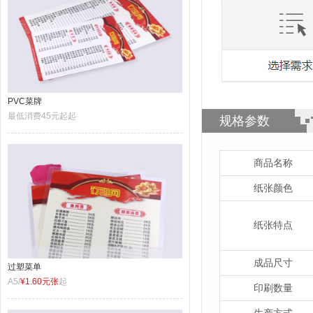
PVC菜牌
最低消费45元起起
规格参数
商品名称
纸张颜色
纸张特点
成品尺寸
过塑菜单
A5/
¥1.60元张
起
印刷数量
生产方式