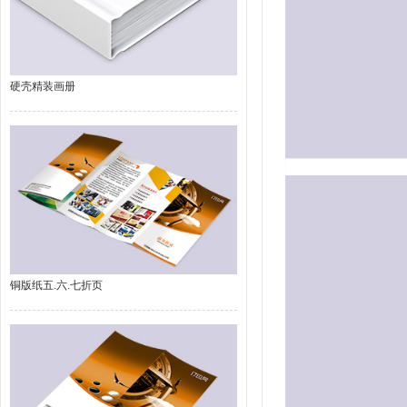
硬壳精装画册
铜版纸五.六.七折页