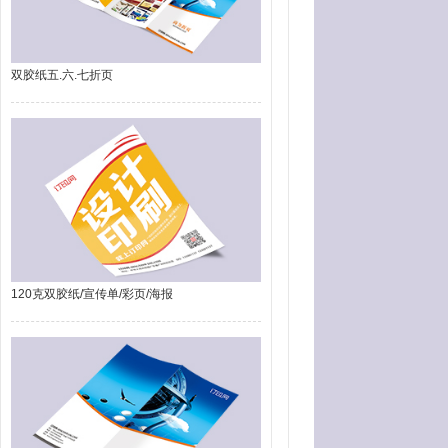
双胶纸五.六.七折页
120克双胶纸/宣传单/彩页/海报