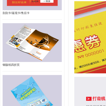
刮刮卡/返现卡/售后卡
铜版纸四折页
打齿线
>