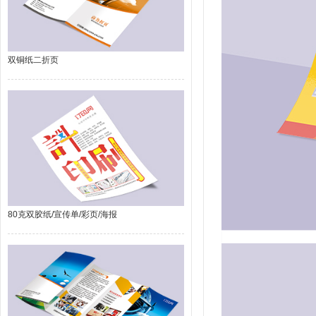
双铜纸二折页
80克双胶纸/宣传单/彩页/海报