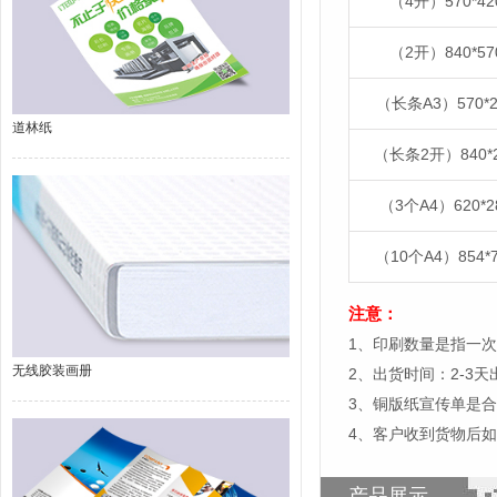
（4开）570*4
（2开）840*5
（长条A3）570*
道林纸
（长条2开）840*
（3个A4）620*2
（10个A4）854*
注意：
1、印刷数量是指一次
无线胶装画册
2、出货时间：2-3
3、铜版纸宣传单是
4、客户收到货物后
产品展示