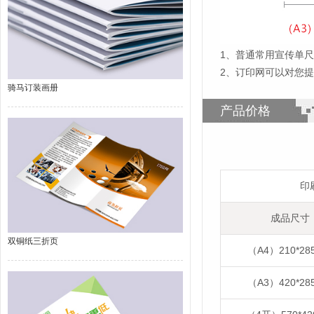
1
、
普通常用宣传单尺寸
2、订印网可以对您
骑马订装画册
产品价格
印
成品尺寸
双铜纸三折页
（A4）210*28
（A3）420*28