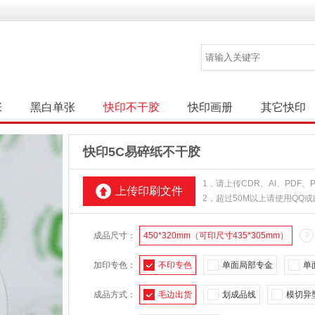
张
黑白单张
快印不干胶
快印画册
其它快印
快印5C易碎纸不干胶
1，请上传CDR、AI、PDF
上传印刷文件
2，超过50M以上请使用QQ
成品尺寸：
450*320mm（可印尺寸435*305mm）
?
加印专色：
不印专色
单面局部专金
单
成品方式：
毛边出货
划成品线
模切异