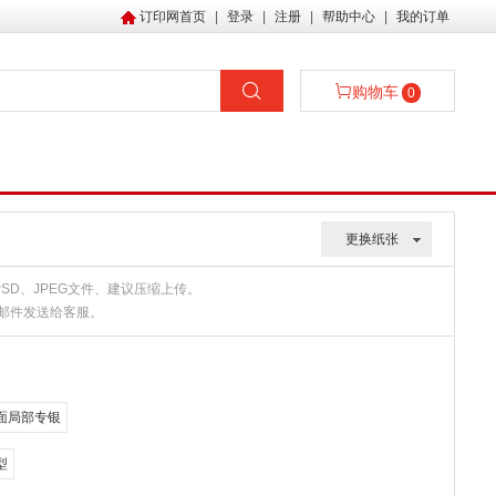
订印网首页
|
登录
|
注册
|
帮助中心
|
我的订单
购物车
0
更换纸张
、PSD、JPEG文件、建议压缩上传。
或邮件发送给客服。
面局部专银
型