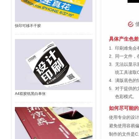
快印可移不干胶
具体产生色差
1.
印刷难免会有
2.
同一文件，
3.
无法以显示
统工具读取C
4.
满版底色的
5.
对于提供的
A4双胶纸黑白单张
色彩模式。
如何尽可能的
使用专业的设计制图软
避免使用容易
制作的文件是C.