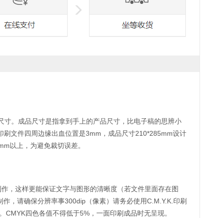
尺寸。成品尺寸是指拿到手上的产品尺寸，比电子稿的思辨小
印刷文件四周边缘出血位置是3mm，成品尺寸210*285mm设计
2mm以上，为避免裁切误差。
tor软件制作，这样更能保证文字与图形的清晰度（若文件里面存在图
作，请确保分辨率事300dip（像素）请务必使用C.M.Y.K.印刷
100）。CMYK四色各值不得低于5%，一面印刷成品时无呈现。