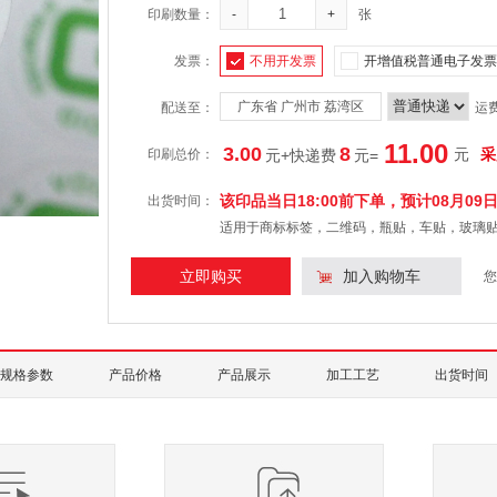
印刷数量：
-
+
张
发票：
不用开发票
开增值税普通电子发票
广东省 广州市 荔湾区
配送至：
运
11.00
3.00
8
元
采
印刷总价：
元+快递费
元
=
该印品当日18:00前下单，预计
08月09
出货时间：
适用于商标标签，二维码，瓶贴，车贴，玻璃
立即购买
加入购物车
您
规格参数
产品价格
产品展示
加工工艺
出货时间