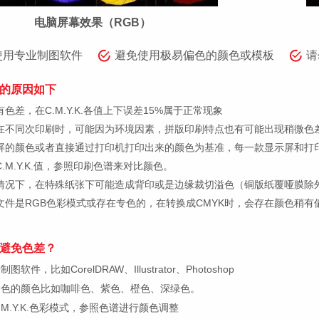
电脑屏幕效果（RGB）
使用专业制图软件
避免使用极易偏色的颜色或模板
请
的原因如下
色差，在C.M.Y.K.各值上下误差15%属于正常现象
在不同次印刷时，可能因为环境因素，拼版印刷特点也有可能出现稍微色
屏的颜色或者直接通过打印机打印出来的颜色为基准，每一款显示屏和打
.M.Y.K.值，参照印刷色谱来对比颜色。
情况下，在特殊纸张下可能造成背印或是边缘裁切溢色（铜版纸覆哑膜除
文件是RGB色彩模式或存在专色的，在转换成CMYK时，会存在颜色稍有
避免色差？
件，比如CorelDRAW、Illustrator、Photoshop
偏色的颜色比如咖啡色、紫色、橙色、深绿色。
M.Y.K.色彩模式，参照色谱进行颜色调整