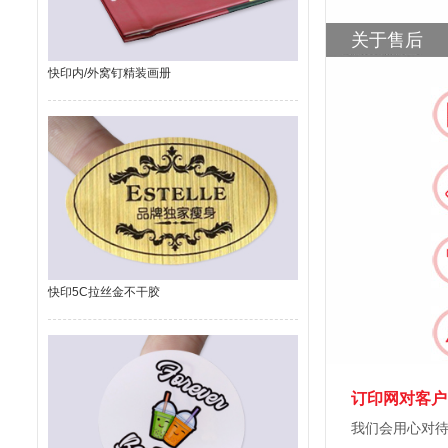
关于售后
快印内/外窝钉精装画册
快印5C拉丝金不干胶
订印网对客户
我们会用心对