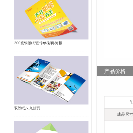
300克铜版纸/宣传单/彩页/海报
产品价格
双胶纸八.九折页
成品尺