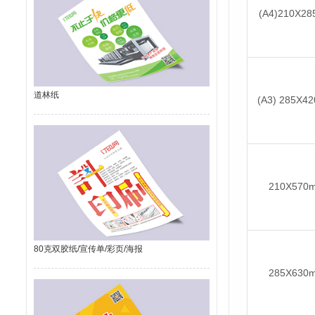
(A4)210X2
道林纸
(A3) 285X4
210X570
80克双胶纸/宣传单/彩页/海报
285X630