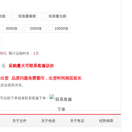
光膜
双面覆哑膜
双面覆光膜
3000张
5000张
10000张
费
8
元
预计运输时长：
1
天
元
采购量大可联系客服议价
日
出货
品质问题免费重印，出货时间相应延长
信息全面而详实。
可自助下单或者联系客服下单：
关于文件
关于色差
关于售后
优势保障