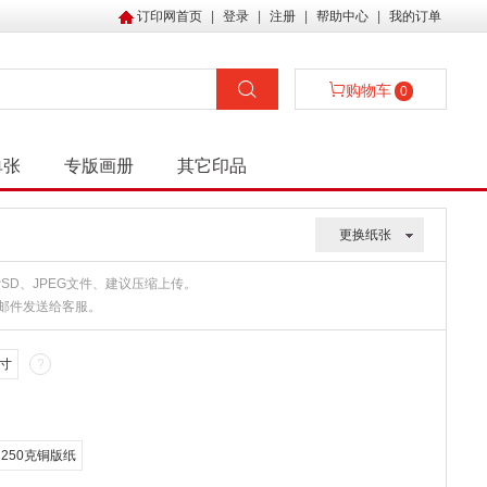
订印网首页
|
登录
|
注册
|
帮助中心
|
我的订单
购物车
0
单张
专版画册
其它印品
更换纸张
、PSD、JPEG文件、建议压缩上传。
或邮件发送给客服。
寸
?
250克铜版纸