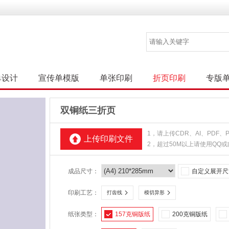
单设计
宣传单模版
单张印刷
折页印刷
专版
双铜纸三折页
1，请上传CDR、AI、PDF
上传印刷文件
2，超过50M以上请使用QQ
成品尺寸：
自定义展开尺
印刷工艺：
打齿线
模切异形
纸张类型：
157克铜版纸
200克铜版纸