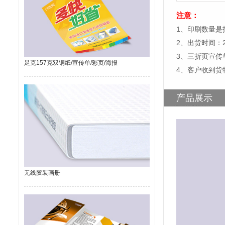
注意：
1、印刷数量是
2、出货时间：
3、三折页宣传
足克157克双铜纸/宣传单/彩页/海报
4、客户收到货
产品展示
无线胶装画册