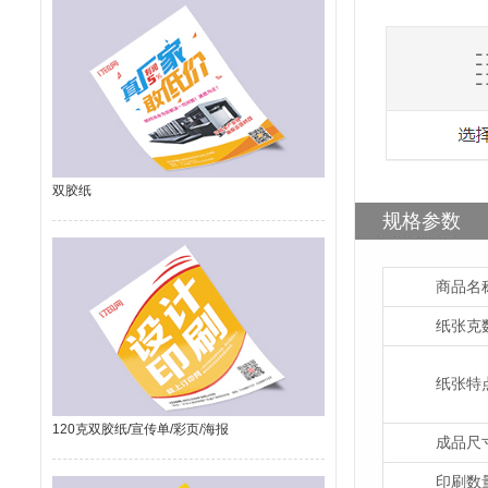
双胶纸
规格参数
商品名
纸张克
纸张特
120克双胶纸/宣传单/彩页/海报
成品尺
印刷数