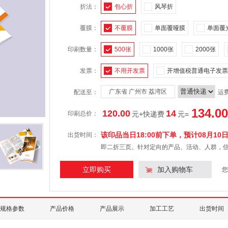
折法：
包心折
风琴折
覆膜：
不覆膜
单面覆哑膜
单面覆
印刷数量：
500张
1000张
2000张
发票：
不用开发票
开增值税普通电子发票
广东省 广州市 荔湾区
配送至：
运
134.00
120.00
14
印刷总价：
元+快递费
元
=
该印品当日18:00前下单，预计
08月10
出货时间：
即二折三页。针对定向的产品、活动、人群，
立即购买
加入购物车
您
规格参数
产品价格
产品展示
加工工艺
出货时间