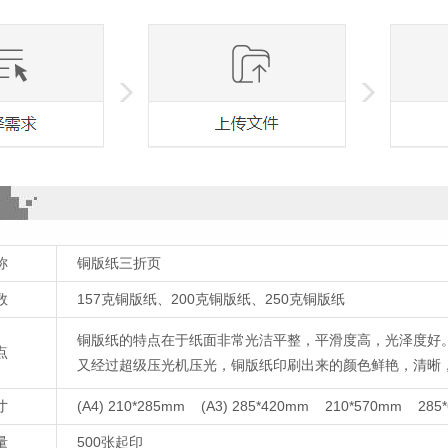
称
铜版纸三折页
数
157克铜版纸、200克铜版纸、250克铜版纸
铜版纸的特点在于纸面非常光洁平整，平滑度高，光泽度好。
点
又经过超级压光机压光，铜版纸印刷出来的颜色鲜艳，清晰
寸
(A4) 210*285mm (A3) 285*420mm 210*570mm 
量
500张起印