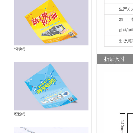
生产方
加工工
价格说
出货周
铜版纸
折后尺寸
哑粉纸