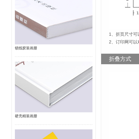
1
、
折页尺寸可
2、订印网可以
锁线胶装画册
折叠方式
硬壳精装画册