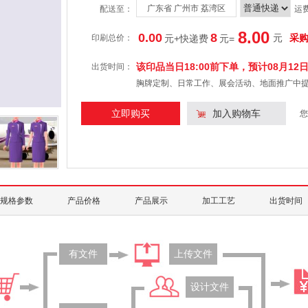
广东省 广州市 荔湾区
配送至：
运
8.00
0.00
8
元
采
印刷总价：
元+快递费
元
=
该印品当日18:00前下单，预计
08月12
出货时间：
胸牌定制、日常工作、展会活动、地面推广中
立即购买
加入购物车
您
规格参数
产品价格
产品展示
加工工艺
出货时间
有文件
上传文件
设计文件