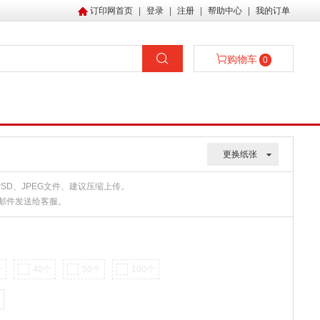
订印网首页
|
登录
|
注册
|
帮助中心
|
我的订单
购物车
0
更换纸张
、PSD、JPEG文件、建议压缩上传。
或邮件发送给客服。
个
40个
50个
100个