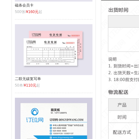
磁条会员卡
500张/
¥160元
起
二联无碳复写单
50本/
¥110元
起