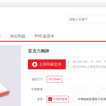
牌
办公印品
PVC会员卡
亚克力胸牌
1，请上传CDR、AI、PDF
上传印刷文件
2，超过50M以上请使用QQ
成品尺寸：
70*25mm
?
印刷数量：
5个
10个
20个
30
发票：
不用开发票
开增值税普通电子发票