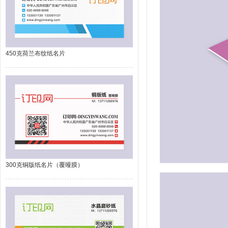
450克荷兰布纹纸名片
300克铜版纸名片（覆哑膜）