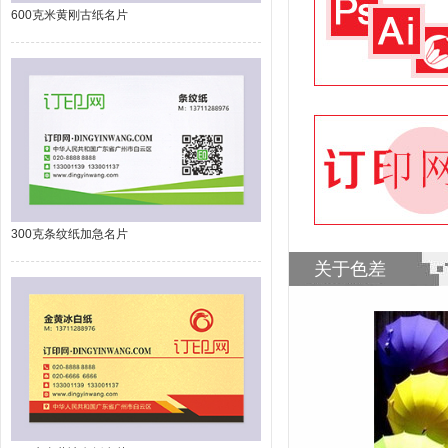
600克米黄刚古纸名片
300克条纹纸加急名片
关于色差