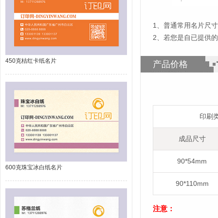
1
、
普通常用名片尺寸为
2、若您是自已提供
450克桔红卡纸名片
产品价格
印刷
成品尺寸
90*54mm
600克珠宝冰白纸名片
90*110mm
注意：