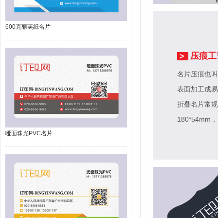
600克丽芙纸名片
压痕工
>
名片压痕也叫
表面加工成易
折叠名片常规尺
180*54mm
，
哑面珠光PVC名片