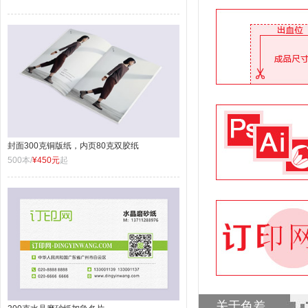
封面300克铜版纸，内页80克双胶纸
500本/
¥450元
起
关于色差