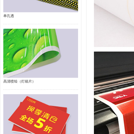
单孔透
高清喷绘（灯箱片）