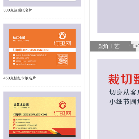
300克超感纸名片
圆角工艺
450克桔红卡纸名片