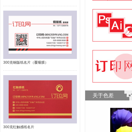
300克铜版纸名片（覆哑膜）
关于色差
300克红触感纸名片