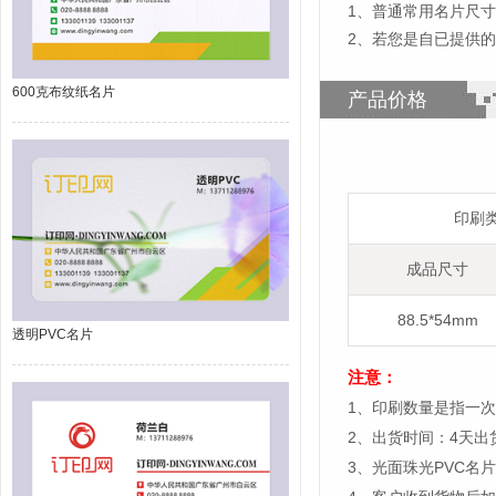
1
、
普通常用名片尺寸为8
2、若您是自已提供的
600克布纹纸名片
产品价格
印刷
成品尺寸
88.5*54mm
透明PVC名片
注意：
1、印刷数量是指一次
2、出货时间：4天
3、光面珠光
PVC
名片