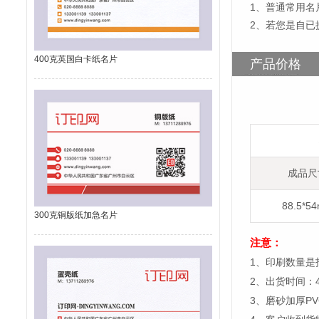
1
、
普通常用名片
2、若您是自已
400克英国白卡纸名片
产品价格
成品尺
88.5*5
300克铜版纸加急名片
注意：
1、印刷数量是
2、出货时间：
3、磨砂加厚P