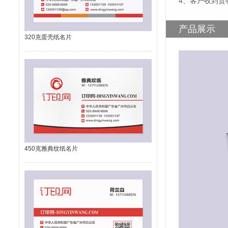
4、客户收到货
产品展示
320克蛋壳纸名片
450克雅典纹纸名片