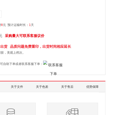
费
8
元
预计运输时长：
1
天
元
采购量大可联系客服议价
日
出货
品质问题免费重印，出货时间相应延长
耐脏，美观上档次。
可自助下单或者联系客服下单：
关于文件
关于色差
关于售后
优势保障