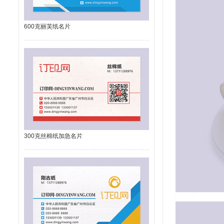
600克丽芙纸名片
300克丝棉纸加急名片