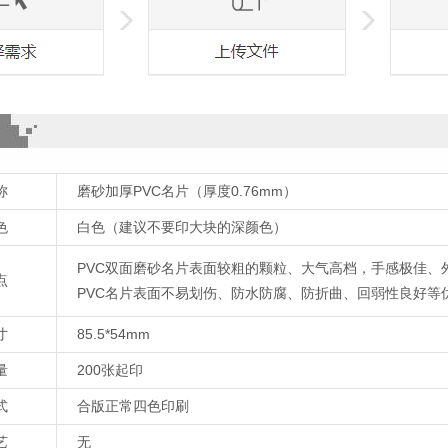
称
磨砂加厚PVC名片（厚度0.76mm）
色
白色（建议不要印大块的深颜色）
PVC双面磨砂名片表面较粗的颗粒、大气高档，手感极佳、
点
PVC名片表面不易划伤、防水防腐、防折曲、回弱性良好等
寸
85.5*54mm
量
200张起印
式
合版正常四色印刷
艺
无