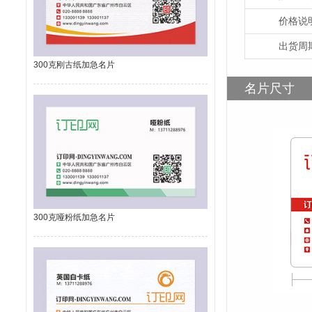
价格说
出货周
300克刚古纸加急名片
名片尺寸
300克哑粉纸加急名片