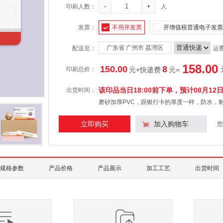
印刷人数：
-
+
人
发票：
不用开发票
开增值税普通电子发票
广东省 广州市 荔湾区
配送至：
运
158.00
150.00
8
印刷总价：
元+快递费
元
=
该印品当日18:00前下单，预计
08月12
出货时间：
磨砂加厚PVC，跟银行卡的厚度一样，防水，
立即购买
加入购物车
您
规格参数
产品价格
产品展示
加工工艺
出货时间