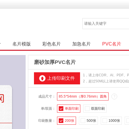
计
名片模版
彩色名片
加急名片
PVC名片
磨砂加厚PVC名片
1，请上传CDR、AI、PDF
上传印刷文件
2，超过50M以上请使用QQ
成品尺寸：
85.5*54mm（厚0.76mm）圆角
?
单/双面：
单面印刷
双面印刷
印刷数量：
200张
500张
1000张